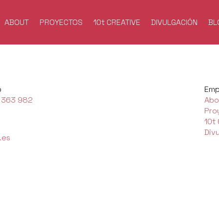
ABOUT
PROYECTOS
10t CREATIVE
DIVULGACIÓN
BL
o
Emp
 363 982
Abo
Pro
10t
Div
.es