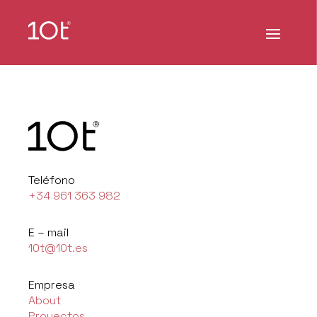
Teléfono
+34 961 363 982
E – mail
10t@10t.es
Empresa
About
Proyectos