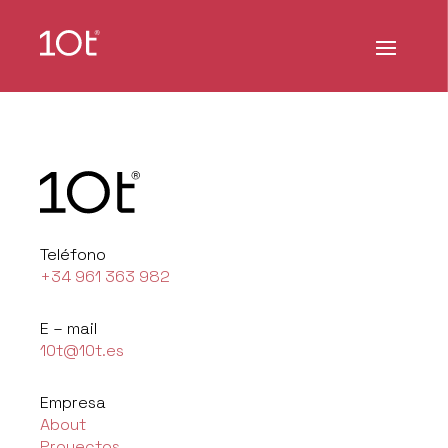
Teléfono
+34 961 363 982
E – mail
10t@10t.es
Empresa
About
Proyectos