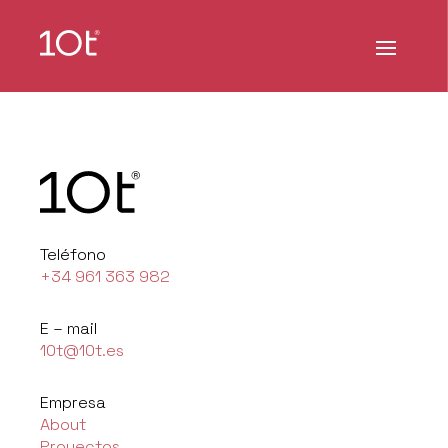
Teléfono
+34 961 363 982
E – mail
10t@10t.es
Empresa
About
Proyectos