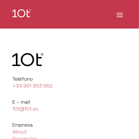
Teléfono
+34 961 363 982
E – mail
10t@10t.es
Empresa
About
Proyectos