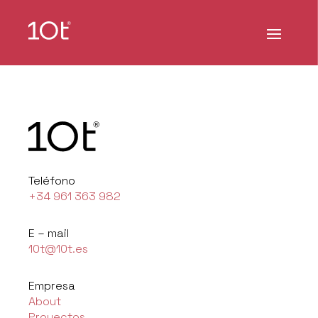
Teléfono
+34 961 363 982
E – mail
10t@10t.es
Empresa
About
Proyectos