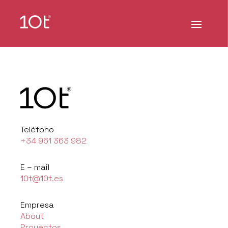
Teléfono
+34 961 363 982
E – mail
10t@10t.es
Empresa
About
Proyectos