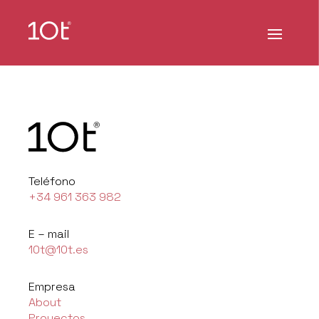
Teléfono
+34 961 363 982
E – mail
10t@10t.es
Empresa
About
Proyectos