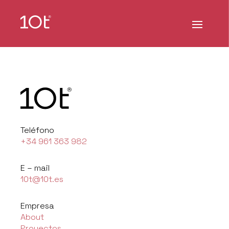
Teléfono
+34 961 363 982
E – mail
10t@10t.es
Empresa
About
Proyectos