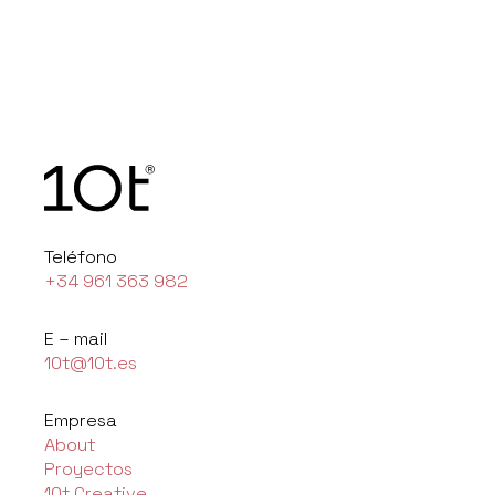
Teléfono
+34 961 363 982
E – mail
10t@10t.es
Empresa
About
Proyectos
10t Creative