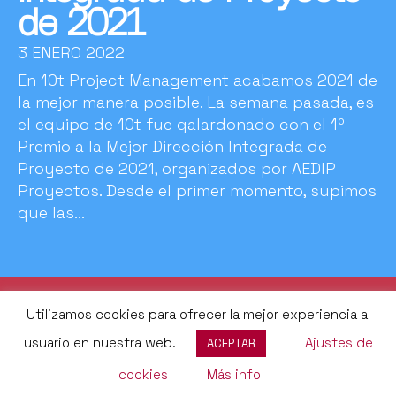
de 2021
3 ENERO 2022
En 10t Project Management acabamos 2021 de
la mejor manera posible. La semana pasada, es
el equipo de 10t fue galardonado con el 1º
Premio a la Mejor Dirección Integrada de
Proyecto de 2021, organizados por AEDIP
Proyectos. Desde el primer momento, supimos
que las...
Utilizamos cookies para ofrecer la mejor experiencia al
usuario en nuestra web.
Ajustes de
ACEPTAR
cookies
Más info