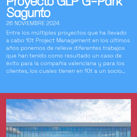
Proyecto GLP G-Park
Sagunto
26 NOVIEMBRE 2024
Entre los múltiples proyectos que ha llevado
a cabo 10t Project Management en los últimos
años ponemos de relieve diferentes trabajos
que han tenido como resultado un caso de
éxito para la compañía valenciana y para los
clientes, los cuales tienen en 10t a un socio...