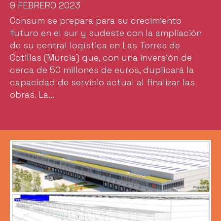
9 FEBRERO 2023
Consum se prepara para su crecimiento
futuro en el sur y sudeste con la ampliación
de su central logística en Las Torres de
Cotillas (Murcia) que, con una inversión de
cerca de 50 millones de euros, duplicará la
capacidad de servicio actual al finalizar las
obras. La...