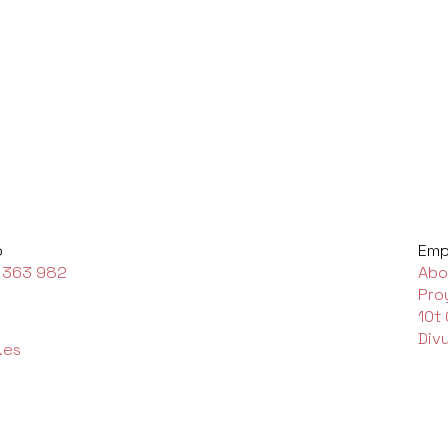
o
Emp
 363 982
Abo
Pro
10t
Div
.es