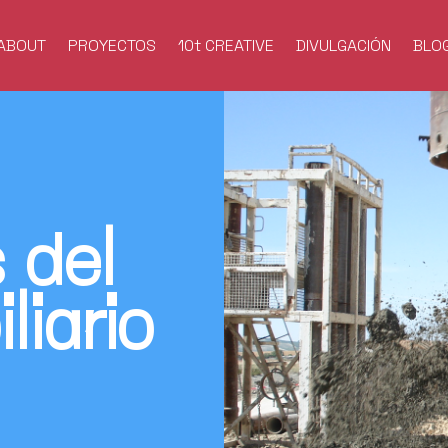
ABOUT
PROYECTOS
10t CREATIVE
DIVULGACIÓN
BLO
 del
liario