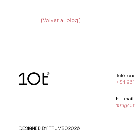
(Volver al blog)
Teléfon
+34 961
E – mail
10t@10t
DESIGNED BY TRUMBO2026