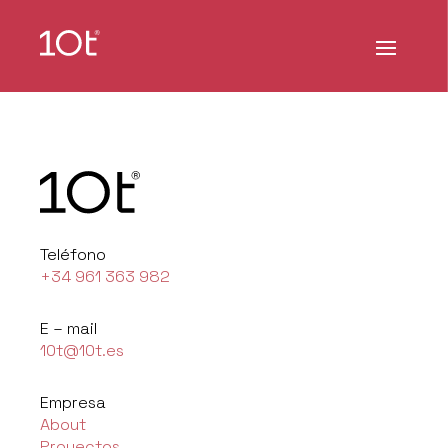
Teléfono
+34 961 363 982
E – mail
10t@10t.es
Empresa
About
Proyectos