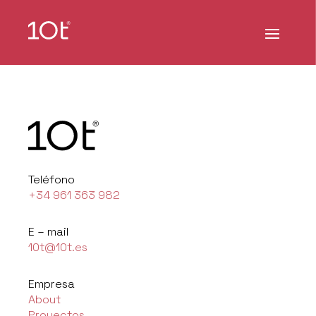
Teléfono
+34 961 363 982
E – mail
10t@10t.es
Empresa
About
Proyectos