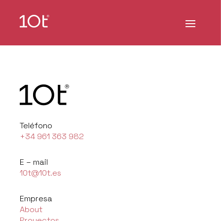
Teléfono
+34 961 363 982
E – mail
10t@10t.es
Empresa
About
Proyectos