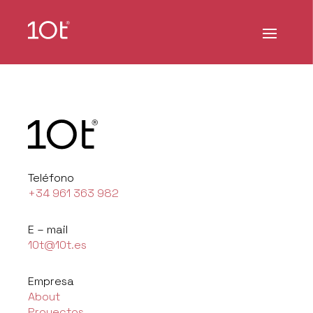
Teléfono
+34 961 363 982
E – mail
10t@10t.es
Empresa
About
Proyectos