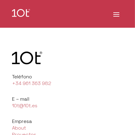
Teléfono
+34 961 363 982
E – mail
10t@10t.es
Empresa
About
Proyectos