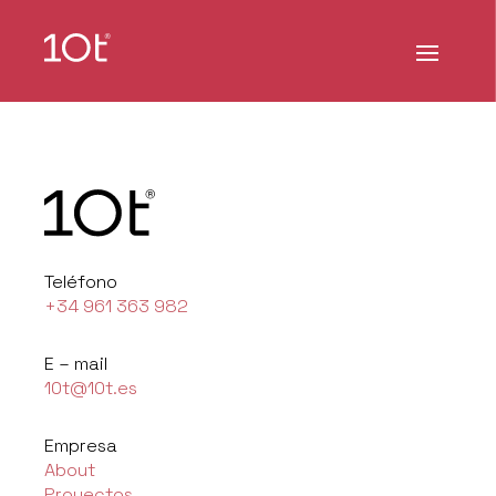
Teléfono
+34 961 363 982
E – mail
10t@10t.es
Empresa
About
Proyectos