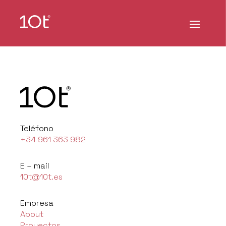
Teléfono
+34 961 363 982
E – mail
10t@10t.es
Empresa
About
Proyectos