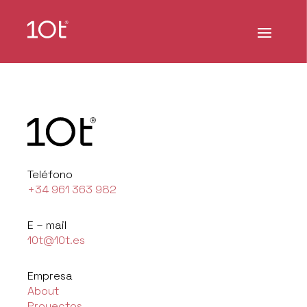
Teléfono
+34 961 363 982
E – mail
10t@10t.es
Empresa
About
Proyectos