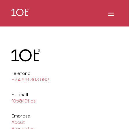
Teléfono
+34 961 363 982
E – mail
10t@10t.es
Empresa
About
Proyectos