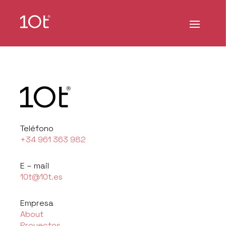
Teléfono
+34 961 363 982
E – mail
10t@10t.es
Empresa
About
Proyectos